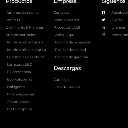
Productos
Empresa
Síguenos
Iluminación técnica
Contacto
Faceboo
Smart LED
Sobre nosotros
Twitter
Downlights & Plafones
Proyectos LAES
Linkedin
Aros empotrables
Aviso Legal
Instagra
Iluminación industrial
Política de privacidad
Iluminación decorativa
Política de calidad
Luminarias de exterior
Política de garantía
Lámparas LED
Descargas
Fluorescencia
Eco-halógenas
Catálogo
Halógenas
Lista de precios
Incandescencia
Adaptadores
Portalámparas