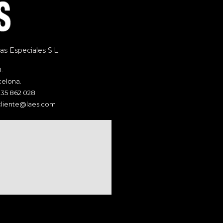
s Especiales S.L.
.
celona.
935 862 028
cliente@laes.com