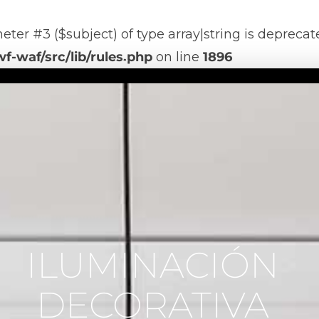
meter #3 ($subject) of type array|string is depreca
-waf/src/lib/rules.php
on line
1896
MINACIÓN DECORA
ILUMINACIÓN
DECORATIVA