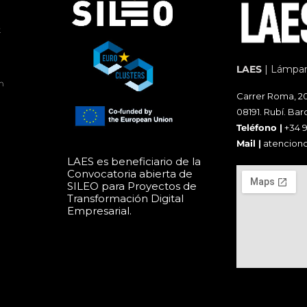
k
LAES
| Lámpara
m
Carrer Roma, 20
08191. Rubí. Bar
Teléfono |
+34 
Mail |
atencion
LAES es beneficiario de la
Convocatoria abierta de
SILEO para Proyectos de
Transformación Digital
Empresarial.