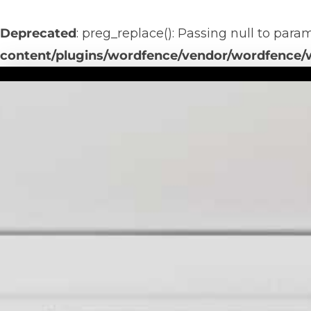
Deprecated
: preg_replace(): Passing null to para
content/plugins/wordfence/vendor/wordfence/wf
ILU