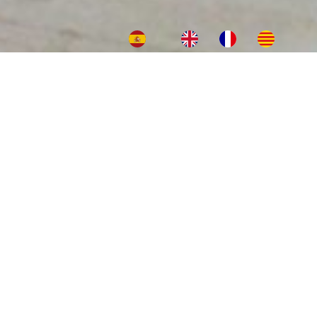
HOME
»
PRODUCTOS
»
ILUMINACIÓN DECORATIVA
»
Colgante
FIRENZE M