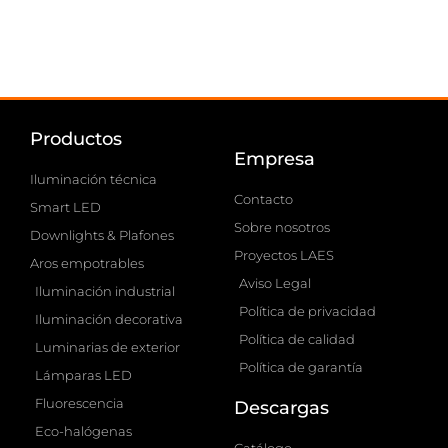
Buscamos Agente comercial y
Administrativo/a comercial
Envíanos tu currículum
Productos
Empresa
Iluminación técnica
Contacto
Smart LED
Sobre nosotros
Downlights & Plafones
Proyectos LAES
Aros empotrables
Aviso Legal
Iluminación industrial
Política de privacidad
Iluminación decorativa
Política de calidad
Luminarias de exterior
Política de garantía
Lámparas LED
Fluorescencia
Descargas
Eco-halógenas
Catálogo