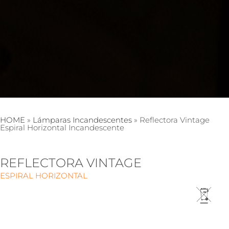
HOME
»
Lámparas Incandescentes
»
Reflectora Vintage
Espiral Horizontal Incandescente
REFLECTORA VINTAGE
ESPIRAL HORIZONTAL