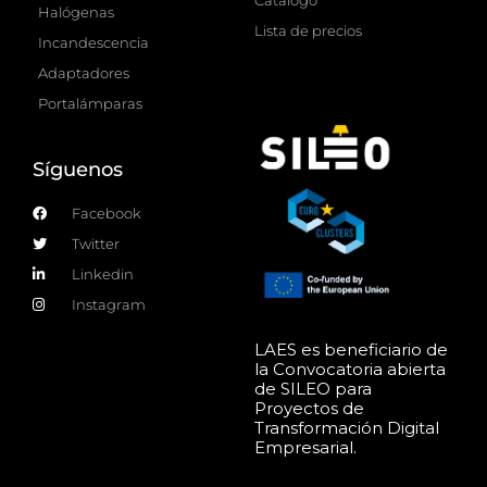
Halógenas
Lista de precios
Incandescencia
Adaptadores
Portalámparas
Síguenos
Facebook
Twitter
Linkedin
Instagram
LAES es beneficiario de
la Convocatoria abierta
de SILEO para
Proyectos de
Transformación Digital
Empresarial.