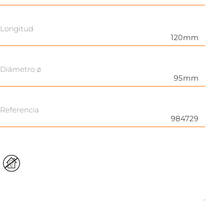
Longitud
120mm
Diámetro ø
95mm
Referencia
984729
.